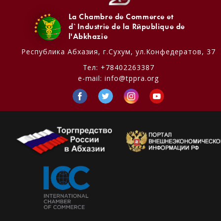
La Chambre de Commerce et
d`Industrie de la République de
l'Abkhazie
Республика Абхазия,
г.Сухум, ул.Конфедератов, 37
Тел:
+78402263387
e-mail:
info@tppra.org