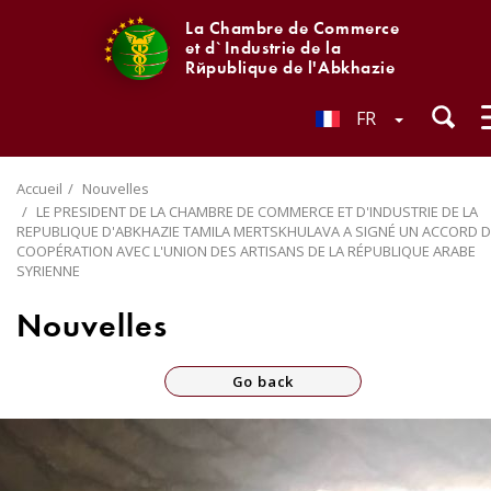
La Chambre de Commerce
et d`Industrie de la
République de l'Abkhazie
FR
Accueil
Nouvelles
LE PRESIDENT DE LA CHAMBRE DE COMMERCE ET D'INDUSTRIE DE LA
REPUBLIQUE D'ABKHAZIE TAMILA MERTSKHULAVA A SIGNÉ UN ACCORD D
COOPÉRATION AVEC L'UNION DES ARTISANS DE LA RÉPUBLIQUE ARABE
SYRIENNE
Nouvelles
Go back