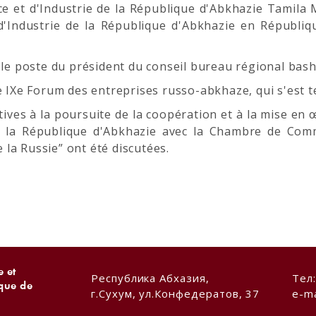
 et d'Industrie de la République d'Abkhazie Tamila 
'Industrie de la République d'Abkhazie en Républiq
 poste du président du conseil bureau régional bashkir
e IXe Forum des entreprises russo-abkhaze, qui s'est 
atives à la poursuite de la coopération et à la mise 
 la République d'Abkhazie avec la Chambre de Comme
e la Russie” ont été discutées.
 et
Республика Абхазия,
Тел
ique de
г.Сухум, ул.Конфедератов, 37
e-ma