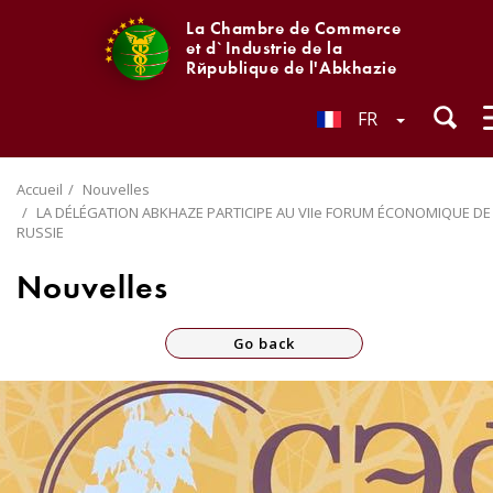
La Chambre de Commerce
et d`Industrie de la
République de l'Abkhazie
FR
Accueil
Nouvelles
LA DÉLÉGATION ABKHAZE PARTICIPE AU VIIe FORUM ÉCONOMIQUE DE
RUSSIE
Nouvelles
Go back