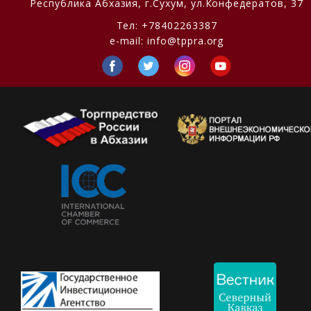
Республика Абхазия,
г.Сухум, ул.Конфедератов, 37
Тел:
+78402263387
e-mail:
info@tppra.org