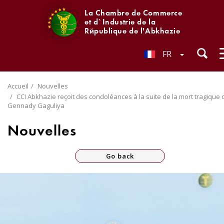
La Chambre de Commerce
et d`Industrie de la
République de l'Abkhazie
FR
Accueil
Nouvelles
CCI Abkhazie reçoit des condoléances à la suite de la mort tragique 
Gennady Gaguliya
Nouvelles
Go back