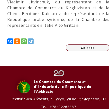
Vladimir Litvinchuk, du représentant de l
Chambre de Commerce du Kirghizistan et de l
Chine, Berdibek Kulmatov, du représentant de l
République arabe syrienne, de la Chambre de
représentants en Italie Vito Grittani.
Go back
La Chambre de Commerce et
d`Industrie de la République de
l'Abkhazie
Республика Абхазия,
г.Сухум, ул.Конфедератов, 37
Тел:
+78402263387