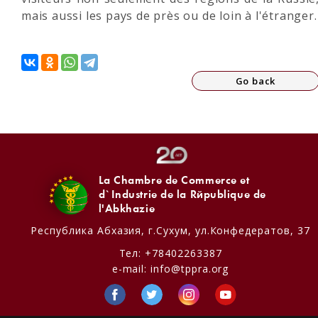
mais aussi les pays de près ou de loin à l'étranger.
Go back
La Chambre de Commerce et
d`Industrie de la République de
l'Abkhazie
Республика Абхазия,
г.Сухум, ул.Конфедератов, 37
Тел:
+78402263387
e-mail:
info@tppra.org