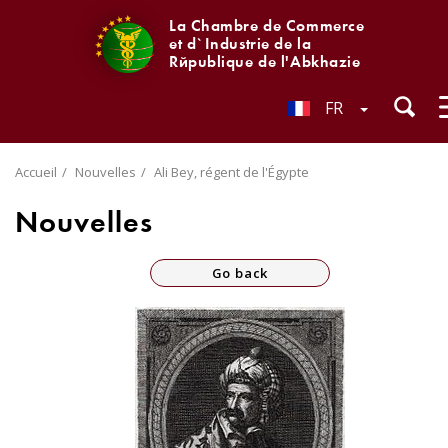
La Chambre de Commerce
et d`Industrie de la
République de l'Abkhazie
FR
Accueil
Nouvelles
Ali Bey, régent de l'Égypte
Nouvelles
Go back