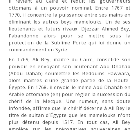
il revient au Caire et réduit les gouverneur
ottomans à un pouvoir nominal. Entre 1767 e
1770, il concentre la puissance entre ses mains e
éliminant les autres beys mamelouks. Un de se
lieutenants et futurs rivaux, Djezzar Ahmed Bey
l'abandonne alors pour se mettre sous l
protection de la Sublime Porte qui lui donne u
commandement en Syrie.
En 1769, Ali Bey, maître du Caire, consolide so
pouvoir en envoyant son lieutenant Abû Dhahâ
(Abou Dahab) soumettre les Bédouins Hawwara
alors maîtres d'une grande partie de la Haute
Égypte. En 1768, il envoie le même Abû Dhahâb e
Arabie ottomane (en) pour régler la succession d
chérif de la Mecque. Une rumeur, sans dout
infondée, affirme que le chérif décerne à Ali Bey l
titre de sultan d'Égypte que les mamelouks n'on
plus détenu depuis 1517. En tout cas, Ali Be
empiète sur les prérogatives souveraines e