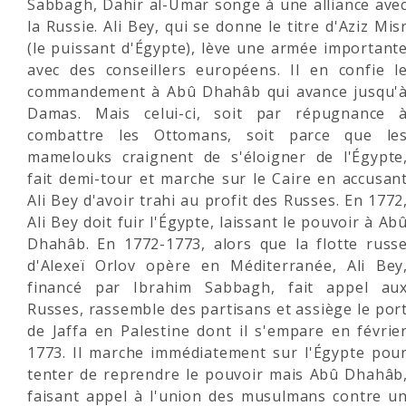
Sabbagh, Dahir al-Umar songe à une alliance ave
la Russie. Ali Bey, qui se donne le titre d'Aziz Mis
(le puissant d'Égypte), lève une armée important
avec des conseillers européens. Il en confie l
commandement à Abû Dhahâb qui avance jusqu'
Damas. Mais celui-ci, soit par répugnance 
combattre les Ottomans, soit parce que le
mamelouks craignent de s'éloigner de l'Égypte
fait demi-tour et marche sur le Caire en accusan
Ali Bey d'avoir trahi au profit des Russes. En 1772
Ali Bey doit fuir l'Égypte, laissant le pouvoir à Ab
Dhahâb. En 1772-1773, alors que la flotte russ
d'Alexeï Orlov opère en Méditerranée, Ali Bey
financé par Ibrahim Sabbagh, fait appel au
Russes, rassemble des partisans et assiège le por
de Jaffa en Palestine dont il s'empare en févrie
1773. Il marche immédiatement sur l'Égypte pou
tenter de reprendre le pouvoir mais Abû Dhahâb
faisant appel à l'union des musulmans contre u