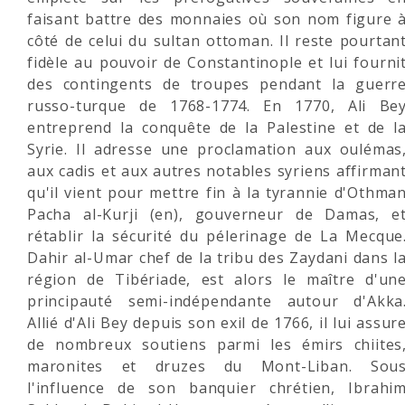
faisant battre des monnaies où son nom figure 
côté de celui du sultan ottoman. Il reste pourtan
fidèle au pouvoir de Constantinople et lui fourni
des contingents de troupes pendant la guerr
russo-turque de 1768-1774. En 1770, Ali Be
entreprend la conquête de la Palestine et de l
Syrie. Il adresse une proclamation aux oulémas
aux cadis et aux autres notables syriens affirman
qu'il vient pour mettre fin à la tyrannie d'Othma
Pacha al-Kurji (en), gouverneur de Damas, e
rétablir la sécurité du pélerinage de La Mecque
Dahir al-Umar chef de la tribu des Zaydani dans l
région de Tibériade, est alors le maître d'un
principauté semi-indépendante autour d'Akka
Allié d'Ali Bey depuis son exil de 1766, il lui assur
de nombreux soutiens parmi les émirs chiites
maronites et druzes du Mont-Liban. Sou
l'influence de son banquier chrétien, Ibrahi