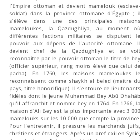
l'Empire ottoman et devient mamelouk (esclave
soldat) dans la province ottomane d'Égypte ; i
s'élève dans une des principales maison
mameloukes, la Qazdughliya, au moment o
différentes factions militaires se disputent l
pouvoir aux dépens de l'autorité ottomane. I
devient chef de la Qazdughliya et se voi
reconnaître par le pouvoir ottoman le titre de be
(officier supérieur, rang moins élevé que celui d
pacha). En 1760, les maisons mameloukes l
reconnaissent comme shaykh al beled (maître d
pays, titre honorifique). Il s'entoure de lieutenant
fidèles dont le jeune Muhammad Bey Abû Dhahâ
qu'il affranchit et nomme bey en 1764. En 1766, l
maison d'Ali Bey est la plus importante avec 3 00
mamelouks sur les 10 000 que compte la province
Pour l'entretenir, il pressure les marchands juifs
chrétiens et étrangers. Après un bref exil en Syrie