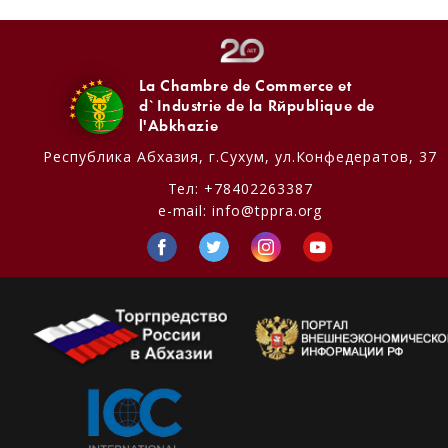
La Chambre de Commerce et
d`Industrie de la République de
l'Abkhazie
Республика Абхазия,
г.Сухум, ул.Конфедератов, 37
Тел:
+78402263387
e-mail:
info@tppra.org