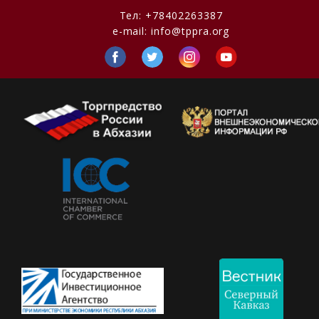
Тел:
+78402263387
e-mail:
info@tppra.org