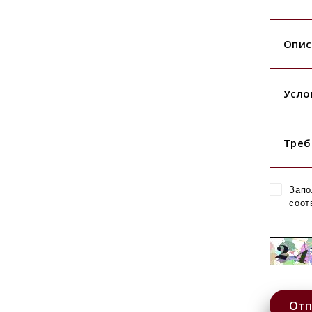
Опис
Усло
Треб
Запо
соот