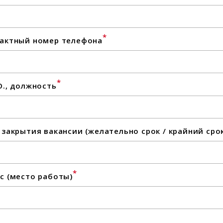
*
актный номер телефона
*
О., должность
 закрытия вакансии (желательно срок / крайний сро
*
с (место работы)