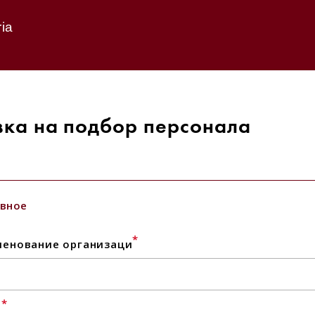
ia
вка на подбор персонала
вное
*
енование организаци
*
l