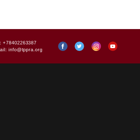
:
+78402263387
ail:
info@tppra.org