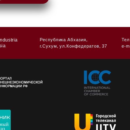
Республика Абхазия,
Тел
ndustria
sia
г.Сухум, ул.Конфедератов, 37
e-m