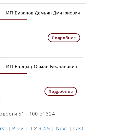
ИП Буранов Демьян Дмитриевич
Подробнее
ИП Барцыц Осман Бесланович
Подробнее
овости 51 - 100 of 324
rst
|
Prev.
|
1
3
4
5
|
Next
|
Last
2