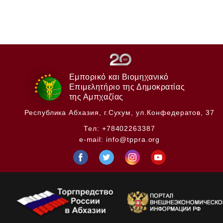
Εμπορικό και Βιομηχανικό
Επιμελητήριο της Δημοκρατίας
της Αμπχαζίας
Республика Абхазия,
г.Сухум, ул.Конфедератов, 37
Тел:
+78402263387
e-mail:
info@tppra.org