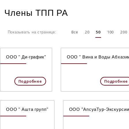
Члены ТПП РА
Все
20
50
100
200
Показывать на странице:
ООО " Ди-график"
ООО " Вина и Воды Абхази
Подробнее
Подробнее
ООО " Ашта групп"
ООО "АпсуаТур-Экскурсии