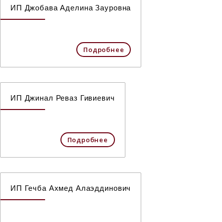
ИП Джобава Аделина Зауровна
Подробнее
ИП Джинал Реваз Гивиевич
Подробнее
ИП Гечба Ахмед Алаэддинович