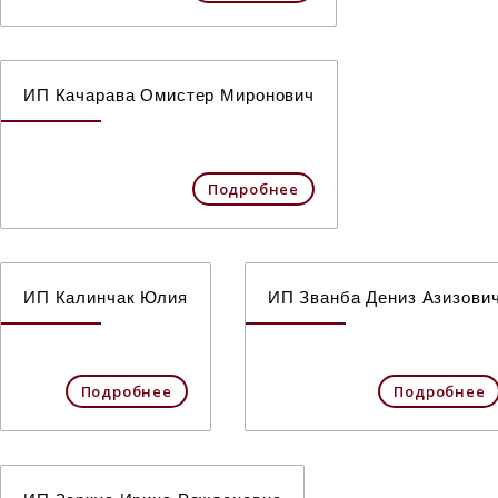
ИП Качарава Омистер Миронович
Подробнее
ИП Калинчак Юлия
ИП Званба Дениз Азизови
Подробнее
Подробнее