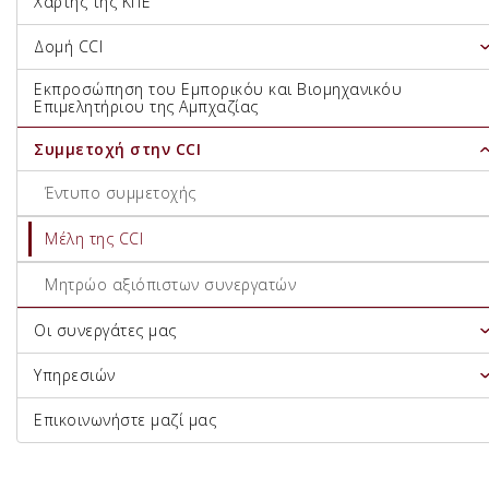
Χάρτης της ΚΠΕ
Δομή CCI
Εκπροσώπηση του Εμπορικόυ και Βιομηχανικόυ
Επιμελητήριου της Αμπχαζίας
Συμμετοχή στην CCI
Έντυπο συμμετοχής
Μέλη της CCI
Μητρώο αξιόπιστων συνεργατών
Οι συνεργάτες μας
Υπηρεσιών
Επικοινωνήστε μαζί μας