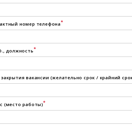
*
актный номер телефона
*
О., должность
 закрытия вакансии (желательно срок / крайний сро
*
с (место работы)