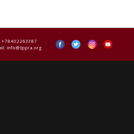
:
+78402263387
il:
info@tppra.org