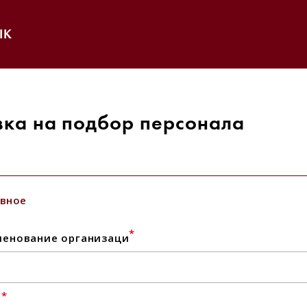
IK
вка на подбор персонала
вное
*
енование организаци
*
l