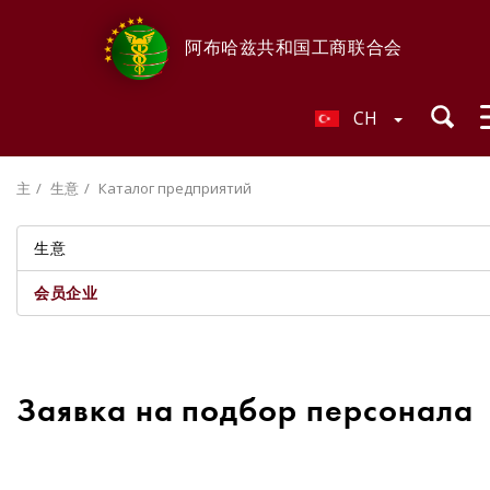
阿布哈兹共和国工商联合会
CH
主
生意
Каталог предприятий
生意
会员企业
Заявка на подбор персонала