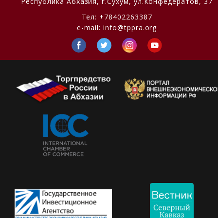
Республика Абхазия,
г.Сухум, ул.Конфедератов, 37
Тел:
+78402263387
e-mail:
info@tppra.org