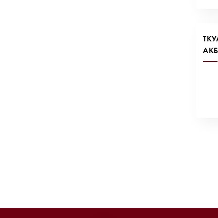
ТК
АКБ