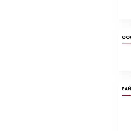
ОО
РАЙ