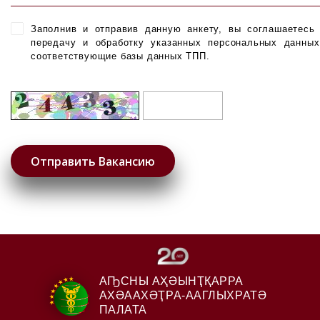
Заполнив и отправив данную анкету, вы соглашаетесь
передачу и обработку указанных персональных данны
соответствующие базы данных ТПП.
АҦСНЫ АҲӘЫНҬҚАРРА
АХӘААХӘҬРА-ААГЛЫХРАТӘ
ПАЛАТА