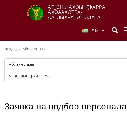
АҦСНЫ АҲӘЫНҬҚАРРА
АХӘААХӘҬРА-
ААГЛЫХРАТӘ ПАЛАТА
AB
Ихадоу
Абизнес азы
Абизнес азы
Анаплакқәа ркаталог
Заявка на подбор персонала