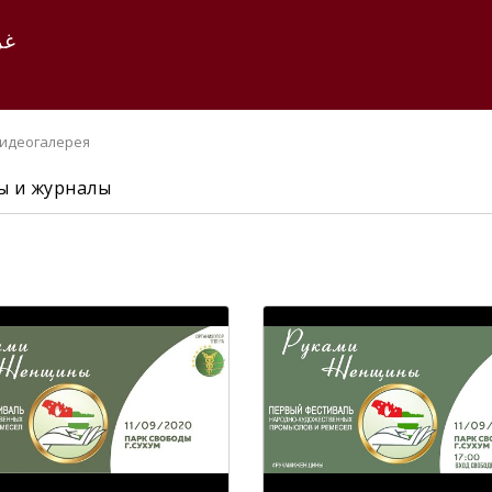
غر
идеогалерея
 и журналы