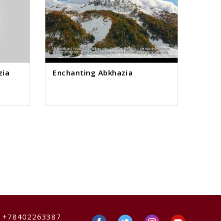
zia
Enchanting Abkhazia
:
+78402263387