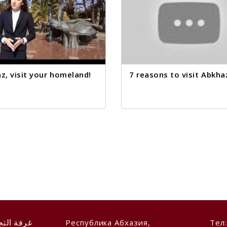
z, visit your homeland!
7 reasons to visit Abkha
Республика Абхазия,
Тел
غرفة التج