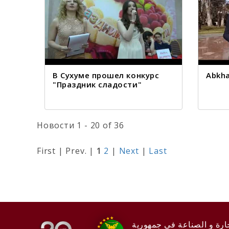
В Сухуме прошел конкурс
Abkha
"Праздник сладости"
Новости 1 - 20 of 36
First | Prev. |
1
2
|
Next
|
Last
ارة و الصناعة في جمهورية