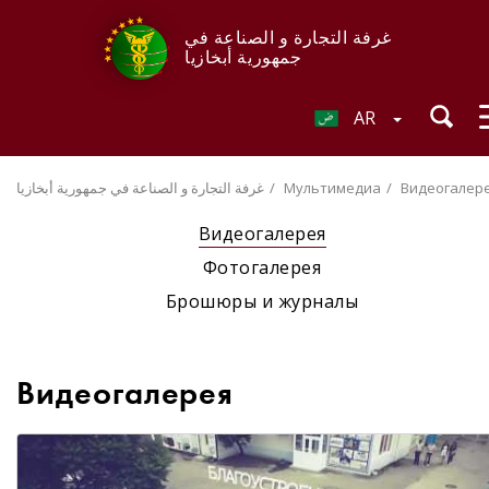
غرفة التجارة و الصناعة في
جمهورية أبخازيا
AR
Видеогалер
Мультимедиа
غرفة التجارة و الصناعة في جمهورية أبخازيا
Видеогалерея
Фотогалерея
Брошюры и журналы
Видеогалерея