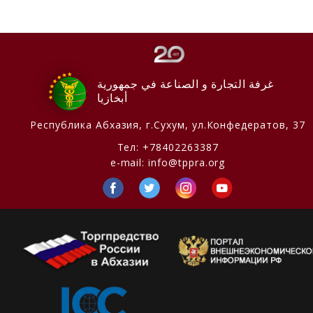
غرفة التجارة و الصناعة في جمهورية
أبخازيا
Республика Абхазия,
г.Сухум, ул.Конфедератов, 37
Тел:
+78402263387
e-mail:
info@tppra.org