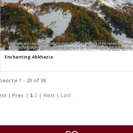
Enchanting Abkhazia
овости 1 - 20 of 36
irst | Prev. |
2
|
Next
|
Last
1