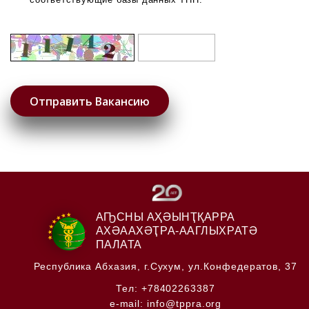
АҦСНЫ АҲӘЫНҬҚАРРА
АХӘААХӘҬРА-ААГЛЫХРАТӘ
ПАЛАТА
Республика Абхазия,
г.Сухум, ул.Конфедератов, 37
Тел:
+78402263387
e-mail:
info@tppra.org