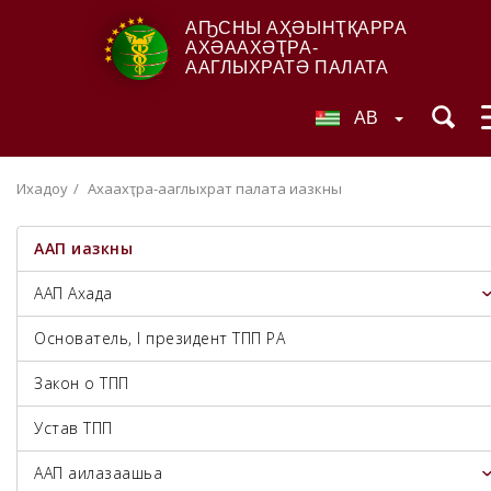
АҦСНЫ АҲӘЫНҬҚАРРА
АХӘААХӘҬРА-
ААГЛЫХРАТӘ ПАЛАТА
AB
Ихадоу
Ахәаахәҭра-ааглыхратә палата иазкны
ААП иазкны
ААП Ахада
Основатель, I президент ТПП РА
Закон о ТПП
Устав ТПП
ААП аилазаашьа