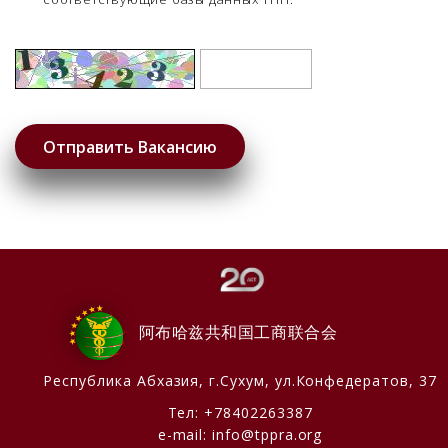
阿布哈兹共和国工商联合会
Республика Абхазия,
г.Сухум, ул.Конфедератов, 37
Тел:
+78402263387
e-mail:
info@tppra.org