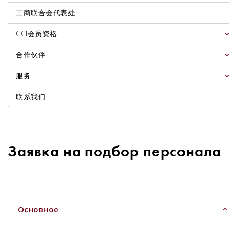
工商联合会代表处
CCI会员资格
合作伙伴
服务
联系我们
Заявка на подбор персонала
Основное