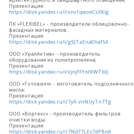
архитектурного и ландшафтного освещения;
Презентация:
https://disk.yandex.ru/i/vnv1qwoeCsXKig
ПК «FLEXIBEL» - производители облицовочно-
фасадных материалов;
Презентация:
https://disk.yandex.ru/i/g9JTaEnaEhafSA
ООО «УралАктив» - производитель
оборудования из полипропилена;
Презентация:
https://disk.yandex.ru/i/xjnjFFYotKWTbQ
ООО «Готовилл» - изготовитель подсолнечного
масла;
Презентация:
https://disk.yandex.ru/i/7yX-vnNUyTn7Tg
ООО «Вортекс» - производитель фильтров
очистки воды;
Презентация:
https://disk.yandex.ru/i/7Nd77LEs7dPBnA