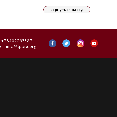
Вернуться назад
:
+78402263387
il:
info@tppra.org