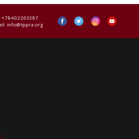
:
+78402263387
il:
info@tppra.org
рт