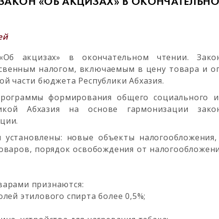
ЗАКОН «ОБ АКЦИЗАХ» В ОКОНЧАТЕЛЬНО
ей
«Об акцизах» в окончательном чтении. Зако
свенным налогом, включаемым в цену товара и оп
ой части бюджета Республики Абхазия.
рограммы формирования общего социального и
икой Абхазия на основе гармонизации закон
ции.
 установлены: новые объекты налогообложения,
оваров, порядок освобождения от налогообложен
варами признаются:
лей этилового спирта более 0,5%;