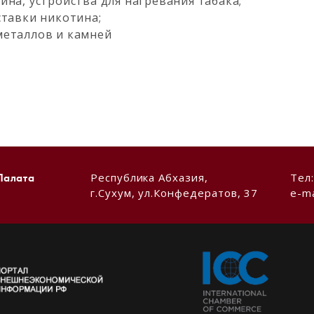
на, устройства для нагревания табака;
ставки никотина;
металлов и камней
Республика Абхазия,
Тел
Палата
г.Сухум, ул.Конфедератов, 37
e-ma