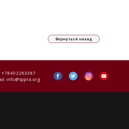
Вернуться назад
:
+78402263387
il:
info@tppra.org