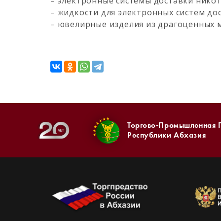
– электронные системы доставки никоти
– жидкости для электронных систем до
– ювелирные изделия из драгоценных 
Торгово-Промышленная 
Республики Абхазия