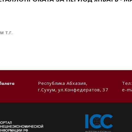
 т.г.
Республика Абхазия,
Тел
Палата
г.Сухум, ул.Конфедератов, 37
e-ma