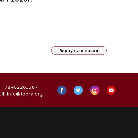
Вернуться назад
:
+78402263387
il:
info@tppra.org