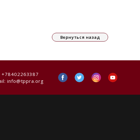
Вернуться назад
:
+78402263387
il:
info@tppra.org