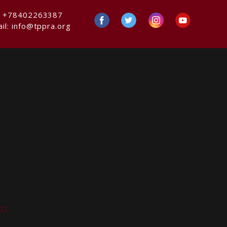
:
+78402263387
il:
info@tppra.org
рт