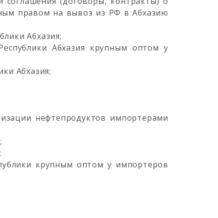
 соглашения (договоры, контракты) о
ным правом на вывоз из РФ в Абхазию
блики Абхазия;
Республики Абхазия крупным оптом у
ики Абхазия;
ализации нефтепродуктов импортерами
;
;
спублики крупным оптом у импортеров