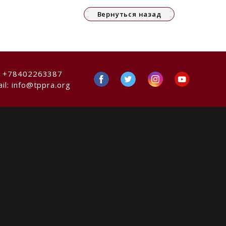
Вернуться назад
:
+78402263387
il:
info@tppra.org