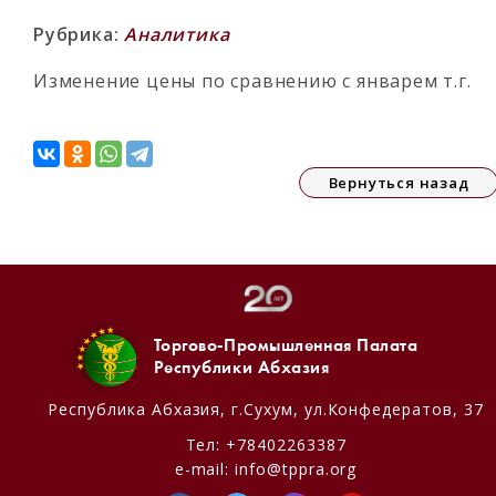
Рубрика:
Аналитика
Изменение цены по сравнению с январем т.г.
Вернуться назад
Торгово-Промышленная Палата
Республики Абхазия
Республика Абхазия,
г.Сухум, ул.Конфедератов, 37
Тел:
+78402263387
e-mail:
info@tppra.org