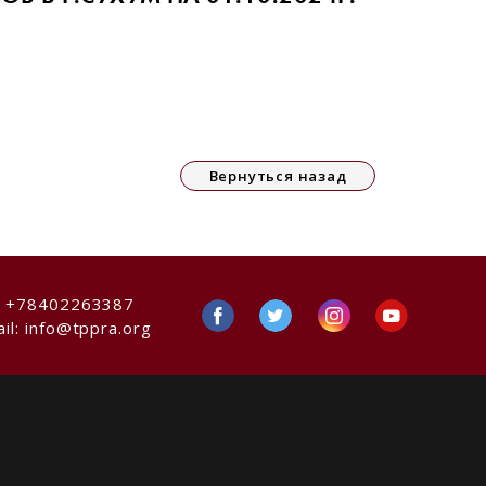
Вернуться назад
:
+78402263387
il:
info@tppra.org