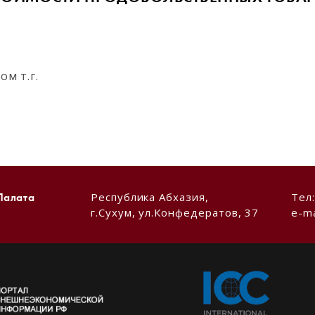
м т.г.
Республика Абхазия,
Тел
Палата
г.Сухум, ул.Конфедератов, 37
e-ma