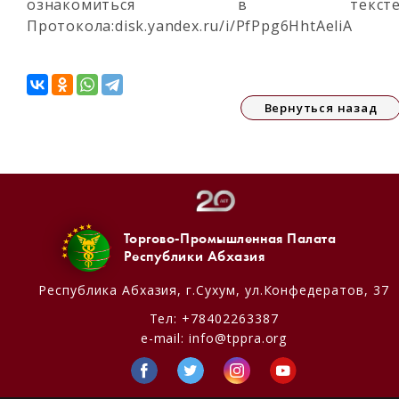
ознакомиться в текст
Протокола:disk.yandex.ru/i/PfPpg6HhtAeliA
Вернуться назад
Торгово-Промышленная Палата
Республики Абхазия
Республика Абхазия,
г.Сухум, ул.Конфедератов, 37
Тел:
+78402263387
e-mail:
info@tppra.org