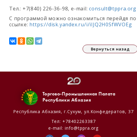
Тел.: +7(840) 226-36-98, е-mail:
consult@tppra.org
С программой можно ознакомиться перейдя по
ссылке:
https://disk.yandex.ru/i/iIJQ2H0SfWVOEg
Вернуться назад
Торгово-Промышленная Палата
Республики Абхазия
Республика Абхазия,
г.Сухум, ул.Конфедератов, 37
Тел:
+78402263387
e-mail:
info@tppra.org