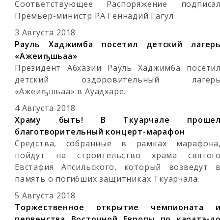
Соответствующее Распоряжение подписа
Премьер-министр РА Геннадий Гагул
3 Августа 2018
Рауль Хаджимба посетил детский лагер
«Ажәеиҧшьаа»
Президент Абхазии Рауль Хаджимба посети
детский оздоровительный лагер
«Ажәеиҧшьаа» в Ауадхаре.
4 Августа 2018
Храму быть! В Ткуарчале проше
благотворительный концерт-марафон
Средства, собранные в рамках марафона
пойдут на строительство храма святог
Евстафия Апсильского, который возведут 
память о погибших защитниках Ткуарчала.
5 Августа 2018
Торжественное открытие чемпионата 
первенства Восточной Европы по каратэ-д