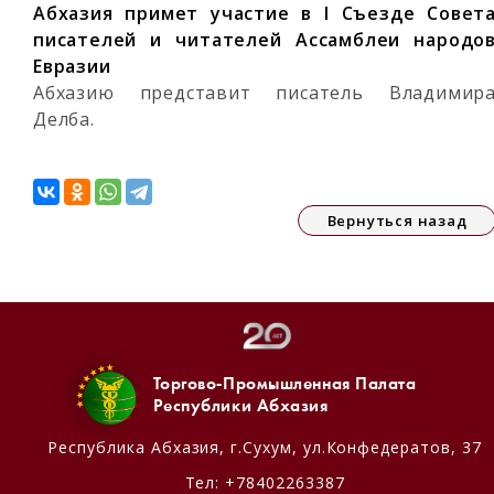
Абхазия примет участие в I Съезде Совет
писателей и читателей Ассамблеи народо
Евразии
Абхазию представит писатель Владимир
Делба.
Вернуться назад
Торгово-Промышленная Палата
Республики Абхазия
Республика Абхазия,
г.Сухум, ул.Конфедератов, 37
Тел:
+78402263387