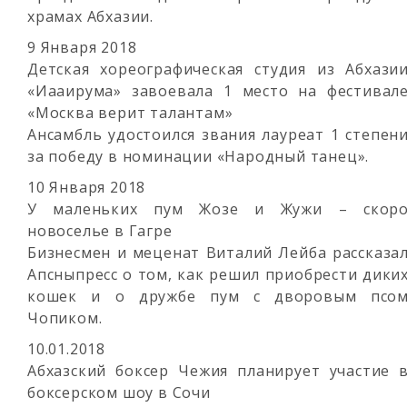
храмах Абхазии.
9 Января 2018
Детская хореографическая студия из Абхази
«Иааирума» завоевала 1 место на фестивал
«Москва верит талантам»
Ансамбль удостоился звания лауреат 1 степен
за победу в номинации «Народный танец».
10 Января 2018
У маленьких пум Жозе и Жужи – скор
новоселье в Гагре
Бизнесмен и меценат Виталий Лейба рассказа
Апсныпресс о том, как решил приобрести дики
кошек и о дружбе пум с дворовым псо
Чопиком.
10.01.2018
Абхазский боксер Чежия планирует участие 
боксерском шоу в Сочи