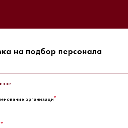
e
вка на подбор персонала
вное
*
енование организаци
*
l