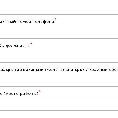
*
актный номер телефона
*
О., должность
 закрытия вакансии (желательно срок / крайний сро
*
с (место работы)