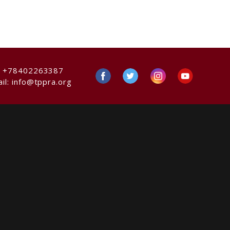
:
+78402263387
il:
info@tppra.org