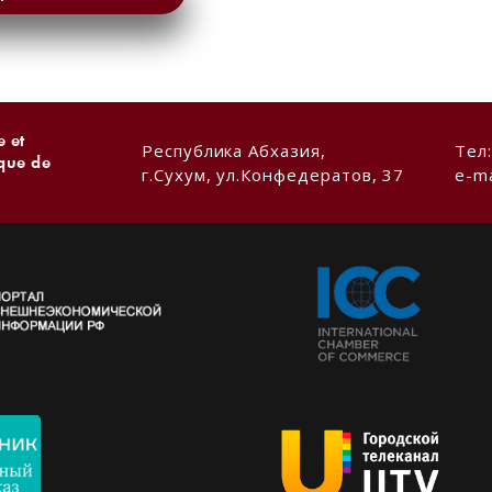
 et
Республика Абхазия,
Тел
ique de
г.Сухум, ул.Конфедератов, 37
e-ma