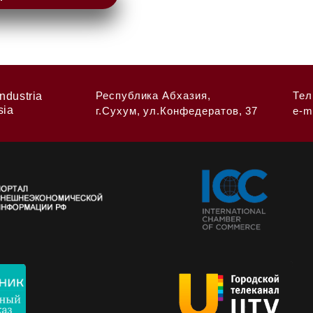
Республика Абхазия,
Тел
ndustria
sia
г.Сухум, ул.Конфедератов, 37
e-m