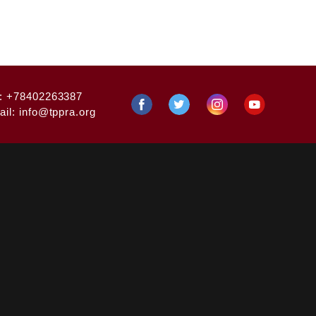
:
+78402263387
ail:
info@tppra.org