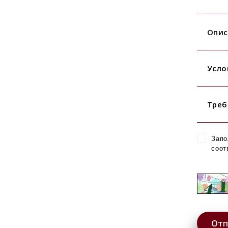
Опис
Усло
Треб
Запо
соот