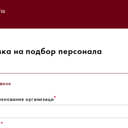
ia
вка на подбор персонала
вное
*
енование организаци
*
l