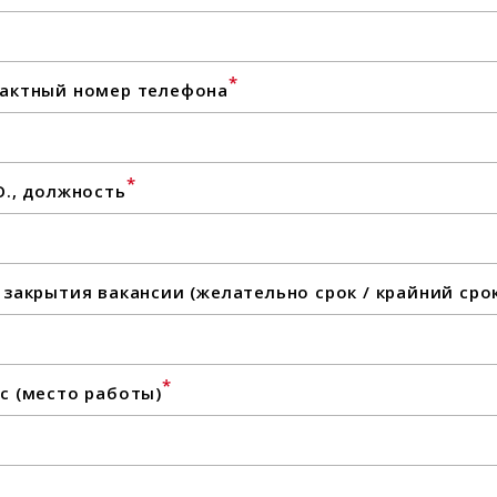
*
актный номер телефона
*
О., должность
 закрытия вакансии (желательно срок / крайний сро
*
с (место работы)