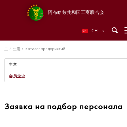
阿布哈兹共和国工商联合会
CH
主
生意
Каталог предприятий
生意
会员企业
Заявка на подбор персонала