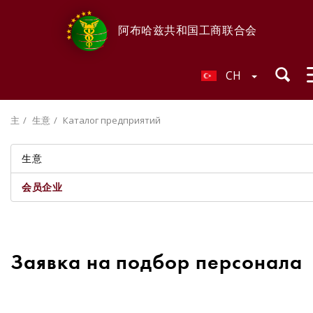
阿布哈兹共和国工商联合会
CH
主
生意
Каталог предприятий
生意
会员企业
Заявка на подбор персонала