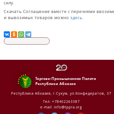
силу.
Скачать Соглашение вместе с перечнями ввозим
и вывозимых товаров можно
здесь
.
Торгово-Промышленная Палата
Республики Абхазия
Республика Абхазия,
г.Сухум, ул.Конфедератов, 37
Тел:
+78402263387
e-mail:
info@tppra.org