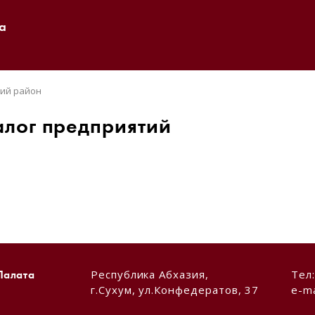
а
ий район
алог предприятий
Республика Абхазия,
Тел
Палата
г.Сухум, ул.Конфедератов, 37
e-ma