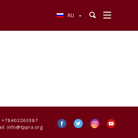
RU
:
+78402263387
il:
info@tppra.org