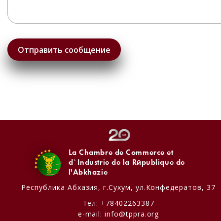
La Chambre de Commerce et
d`Industrie de la République de
l'Abkhazie
Республика Абхазия,
г.Сухум, ул.Конфедератов, 37
Тел:
+78402263387
e-mail:
info@tppra.org