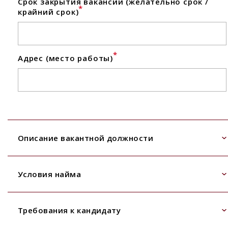
Срок закрытия вакансии (желательно срок /
*
крайний срок)
*
Адрес (место работы)
Описание вакантной должности
Условия найма
Требования к кандидату