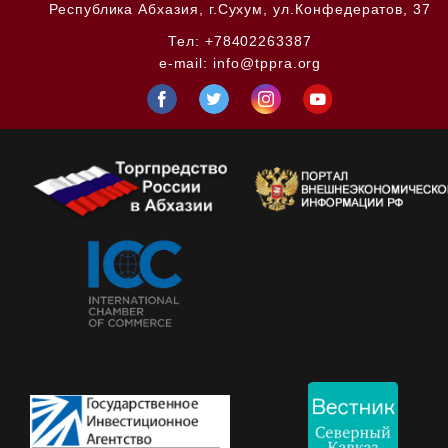
Республика Абхазия,
г.Сухум, ул.Конфедератов, 37
Тел:
+78402263387
e-mail:
info@tppra.org