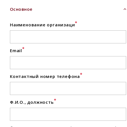
Основное
*
Наименование организаци
*
Email
*
Контактный номер телефона
*
Ф.И.О., должность