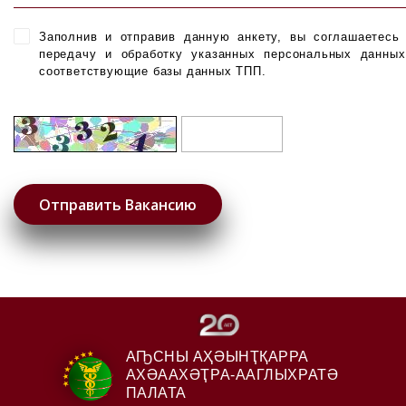
Заполнив и отправив данную анкету, вы соглашаетесь
передачу и обработку указанных персональных данны
соответствующие базы данных ТПП.
АҦСНЫ АҲӘЫНҬҚАРРА
АХӘААХӘҬРА-ААГЛЫХРАТӘ
ПАЛАТА