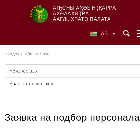
АҦСНЫ АҲӘЫНҬҚАРРА
АХӘААХӘҬРА-
ААГЛЫХРАТӘ ПАЛАТА
AB
Ихадоу
Абизнес азы
Абизнес азы
Анаплакқәа ркаталог
Заявка на подбор персонала