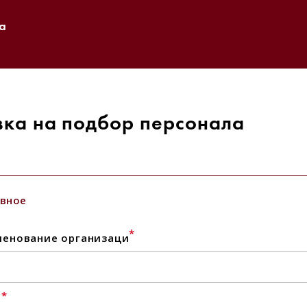
а
вка на подбор персонала
вное
*
енование организаци
*
l