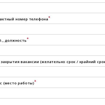
*
актный номер телефона
*
О., должность
 закрытия вакансии (желательно срок / крайний сро
*
с (место работы)