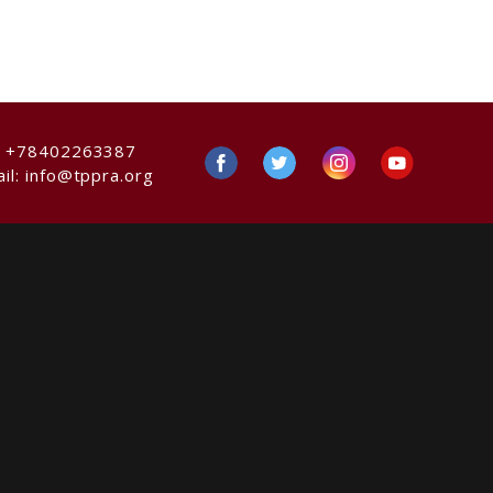
:
+78402263387
il:
info@tppra.org