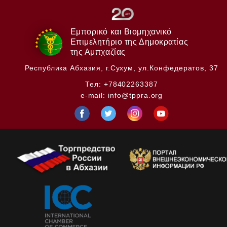
Εμπορικό και Βιομηχανικό
Επιμελητήριο της Δημοκρατίας
της Αμπχαζίας
Республика Абхазия,
г.Сухум, ул.Конфедератов, 37
Тел:
+78402263387
e-mail:
info@tppra.org