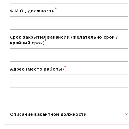
*
Ф.И.О., должность
Срок закрытия вакансии (желательно срок /
*
крайний срок)
*
Адрес (место работы)
Описание вакантной должности