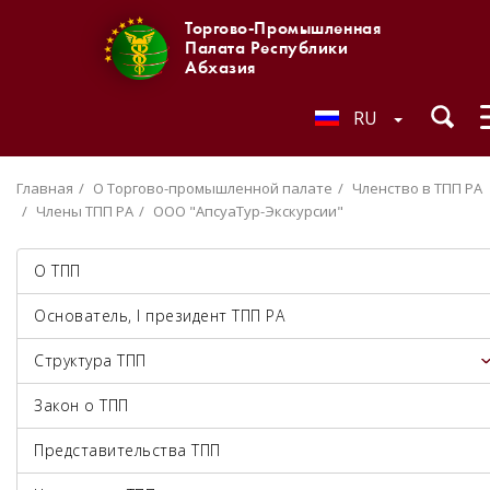
Торгово-Промышленная
Палата Республики
Абхазия
RU
Главная
О Торгово-промышленной палате
Членство в ТПП РА
Члены ТПП РА
ООО "АпсуаТур-Экскурсии"
О ТПП
Основатель, I президент ТПП РА
Структура ТПП
Закон о ТПП
Представительства ТПП