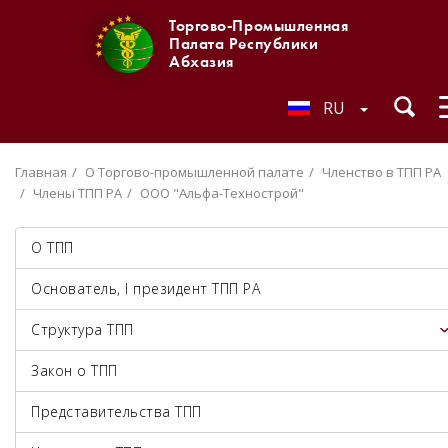
Торгово-Промышленная
Палата Республики
Абхазия
RU
Главная
О Торгово-промышленной палате
Членство в ТПП РА
Члены ТПП РА
ООО "Альфа-Технострой"
О ТПП
Основатель, I президент ТПП РА
Структура ТПП
Закон о ТПП
Представительства ТПП