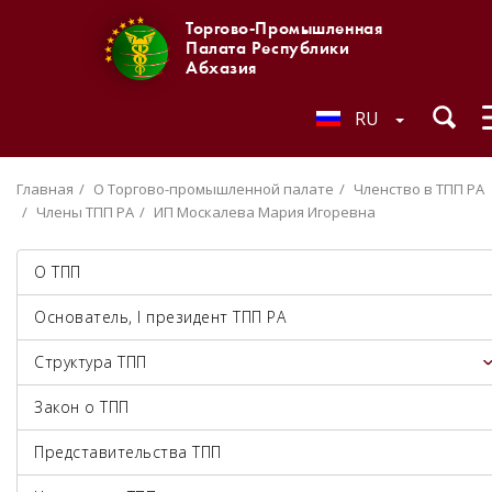
Торгово-Промышленная
Палата Республики
Абхазия
RU
Главная
О Торгово-промышленной палате
Членство в ТПП РА
Члены ТПП РА
ИП Москалева Мария Игоревна
О ТПП
Основатель, I президент ТПП РА
Структура ТПП
Закон о ТПП
Представительства ТПП