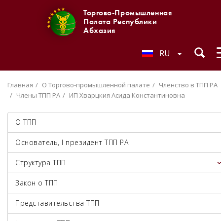
Торгово-Промышленная
Палата Республики
Абхазия
RU
Главная
О Торгово-промышленной палате
Членство в ТПП РА
Члены ТПП РА
ИП Хварцкия Асида Константиновна
О ТПП
Основатель, I президент ТПП РА
Структура ТПП
Закон о ТПП
Представительства ТПП